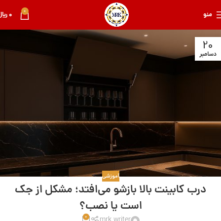
0
منو
0
﷼
20
دسامبر
آموزشی
درب کابینت بالا بازشو می‌افتد؛ مشکل از جک
است یا نصب؟
0
mrk writer