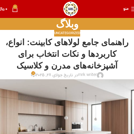
0
منو
0
﷼
وبلاگ
UNCATEGORIZED
راهنمای جامع لولاهای کابینت: انواع،
کاربردها و نکات انتخاب برای
آشپزخانه‌های مدرن و کلاسیک
0
mrk writer
در تاریخ جولای 28, 2025