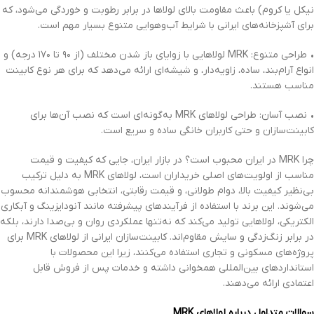
نیکل یا کروم) باعث مقاومت بالای لولاها در برابر رطوبت و خوردگی می‌شود، که
برای آشپزخانه‌های ایرانی با شرایط آب‌وهوایی متنوع بسیار مهم است.
• طراحی متنوع: MRK لولاهایی با زوایای باز شدن مختلف (از ۹۰ تا ۱۷۰ درجه) و
انواع آرام‌بند، ساده، زاویه‌دار، و شیشه‌ای ارائه می‌دهد که برای هر نوع کابینت
مناسب هستند.
• نصب آسان: طراحی لولاهای MRK به‌گونه‌ای است که نصب آن‌ها برای
کابینت‌سازان و حتی کاربران خانگی ساده و سریع است.
چرا MRK در ایران محبوب است؟ در بازار ایران، جایی که کیفیت و قیمت
مناسب از اولویت‌های اصلی خریداران است، لولاهای MRK به دلیل ترکیب
بی‌نظیر کیفیت بالا، دوام طولانی، و قیمت رقابتی، انتخابی هوشمندانه محسوب
می‌شوند. این برند با استفاده از فرآیندهای پیشرفته مانند آنودایزینگ و آبکاری
الکتریکی، لولاهایی تولید می‌کند که نه‌تنها عملکردی روان و بی‌صدا دارند، بلکه
در برابر زنگ‌زدگی و سایش مقاوم‌اند. کابینت‌سازان ایرانی از لولاهای MRK برای
پروژه‌های مسکونی و تجاری استفاده می‌کنند، زیرا این محصولات با
استانداردهای بین‌المللی همخوانی داشته و خدمات پس از فروش قابل
اعتمادی ارائه می‌دهند.
سوالات متداول درباره لولاهای MRK