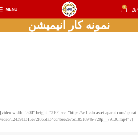
0
﷼
MENU
نمونه کار انیمیشن
[video width="500" height="310" src="https://as1.cdn.asset.aparat.com/aparat-
video/12439f1315e72f865fa34cd4bee2e75c18518946-720p__79136.mp4" /]