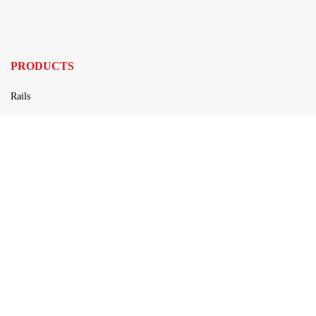
PRODUCTS
Rails
Hinges
Magnets
Cabinet Lifts
CUSTOMER SERVICE